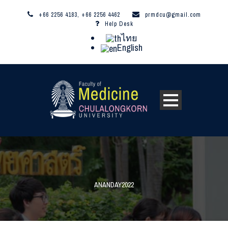
+66 2256 4183, +66 2256 4462
prmdcu@gmail.com
Help Desk
ไทย
English
ANANDAY2022