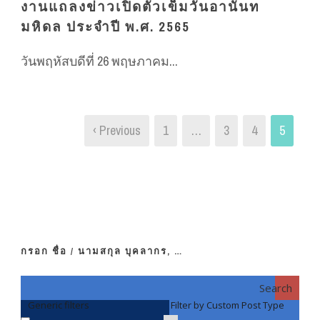
งานแถลงข่าวเปิดตัวเข็มวันอานันท
มหิดล ประจำปี พ.ศ. 2565
วันพฤหัสบดีที่ 26 พฤษภาคม...
‹ Previous
1
…
3
4
5
กรอก ชื่อ / นามสกุล บุคลากร, …
Search
Generic filters
Filter by Custom Post Type
F