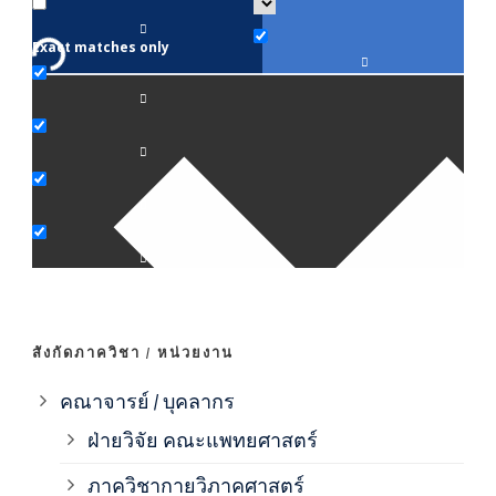
Exact matches only
คณา
ภาค
ภาค
ภาค
ภาค
สังกัดภาควิชา / หน่วยงาน
ภาค
คณาจารย์ / บุคลากร
ฝ่ายวิจัย คณะแพทยศาสตร์
ภาค
ภาควิชากายวิภาคศาสตร์