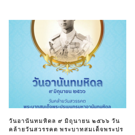
วันอานันทมหิดล ๙ มิถุนายน ๒๕๖๖ วัน
คล้ายวันสวรรคต พระบาทสมเด็จพระปร