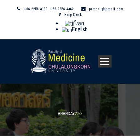
+66 2256 4183, +66 2256 4462
prmdcu@gmail.com
Help Desk
ไทย
English
ANANDAY2023