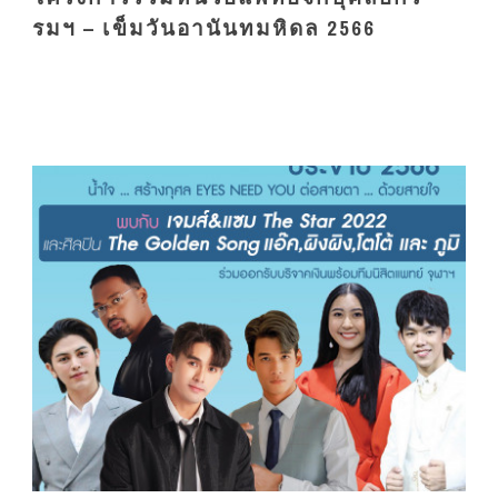
รมฯ – เข็มวันอานันทมหิดล 2566