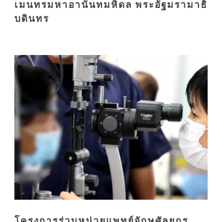
เมนทรมหาอานันทมหิดล พระอัฐมรามาธิ
บดินทร
โครงการร่วมหน่วยแพทย์จักษุศัลยกร