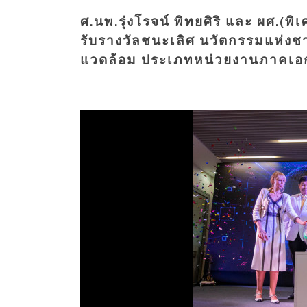
ศ.นพ.รุ่งโรจน์ พิทยศิริ และ ผศ.(พ
รับรางวัลชนะเลิศ นวัตกรรมแห่งชาต
แวดล้อม ประเภทหน่วยงานภาคเอกชน