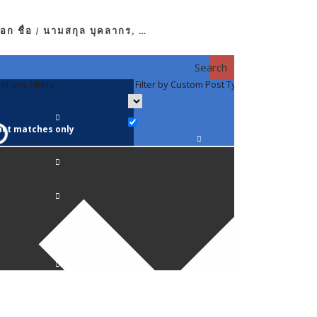
อก ชื่อ / นามสกุล บุคลากร, …
Search
eneric filters
Filter by Custom Post Type
Filter by 
act matches only
คณาจารย์ / 
ภาควิชากาย
ภาควิชากุม
ภาควิชาจักษ
ภาควิชาจิตเ