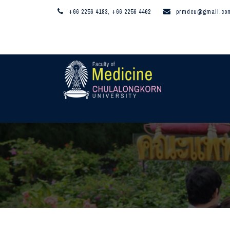
+66 2256 4183, +66 2256 4462
prmdcu@gmail.co