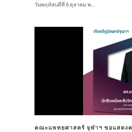
วันพฤหัสบดีที่ 6 ตุลาคม พ...
คณะแพทยศาสตร์ จุฬาฯ ขอแสดงความ