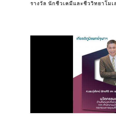
รางวัล นักชีวเคมีและชีววิทยาโมเล