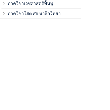
ภาควิชาเวชศาสตร์ฟื้นฟู
ภาควิชาโสต 
ภาควิชาโสต ศอ นาสิกวิทยา
ภาควิชาออร์โ
ภาควิชาอายุ
ฝ่ายวิจัย ค