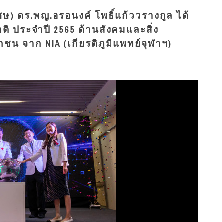
ิเศษ) ดร.พญ.อรอนงค์ โพธิ์แก้ววรางกูล ได้
ิ ประจำปี 2565 ด้านสังคมและสิ่ง
 จาก NIA (เกียรติภูมิแพทย์จุฬาฯ)