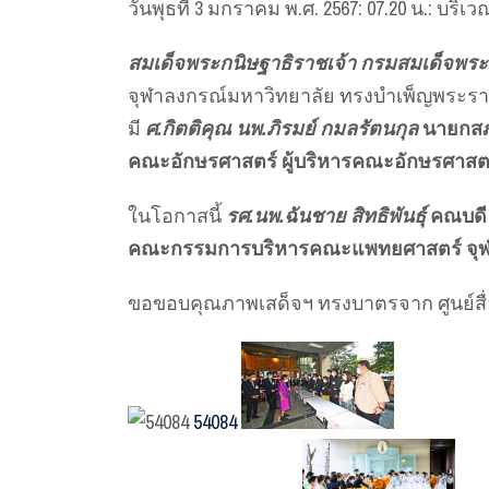
วันพุธที่ 3 มกราคม พ.ศ. 2567: 07.20 น.: 
สมเด็จพระกนิษฐาธิราชเจ้า กรมสมเด็จพร
จุฬาลงกรณ์มหาวิทยาลัย ทรงบำเพ็ญพระรา
มี
ศ.กิตติคุณ นพ.ภิรมย์ กมลรัตนกุล
นายกสภ
คณะอักษรศาสตร์ ผู้บริหารคณะอักษรศาสต
ในโอกาสนี้
รศ.นพ.ฉันชาย สิทธิพันธุ์
คณบด
คณะกรรมการบริหารคณะแพทยศาสตร์ จุฬ
ขอขอบคุณภาพเสด็จฯ ทรงบาตรจาก ศูนย์สื่
54084