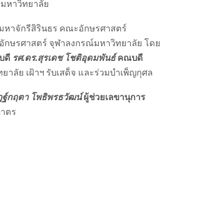
ณ์มหาวิทยาลัย
มหาจักรีสิรินธร คณะอักษรศาสตร์
อักษรศาสตร์ จุฬาลงกรณ์มหาวิทยาลัย โดย
บดี
รศ.ดร.สุรเดช โชติอุดมพันธ์
คณบดี
ยาลัย เฝ้าฯ รับเสด็จ และร่วมบำเพ็ญกุศล
ฐ์กฤตา โพธิพรธวัฒน์
ผู้ช่วยเลขานุการ
กบาตร