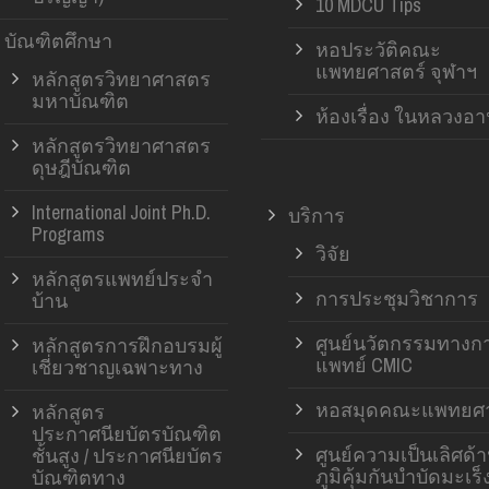
10 MDCU Tips
บัณฑิตศึกษา
หอประวัติคณะ
แพทยศาสตร์ จุฬาฯ
หลักสูตรวิทยาศาสตร
มหาบัณฑิต
ห้องเรื่อง ในหลวงอ
หลักสูตรวิทยาศาสตร
ดุษฎีบัณฑิต
International Joint Ph.D.
บริการ
Programs
วิจัย
หลักสูตรแพทย์ประจำ
การประชุมวิชาการ
บ้าน
ศูนย์นวัตกรรมทางก
หลักสูตรการฝึกอบรมผู้
แพทย์ CMIC
เชี่ยวชาญเฉพาะทาง
หอสมุดคณะแพทยศา
หลักสูตร
ประกาศนียบัตรบัณฑิต
ศูนย์ความเป็นเลิศด้
ชั้นสูง / ประกาศนียบัตร
ภูมิคุ้มกันบำบัดมะเร็
บัณฑิตทาง