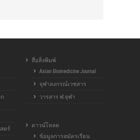
สื่อสิ่งพิมพ์
Asian Biomedicine Journal
จุฬาลงกรณ์เวชสาร
วก
วารสาร ฬ.จุฬา
ดาวน์โหลด
สตร์
ข้อมูลการสมัครเรียน