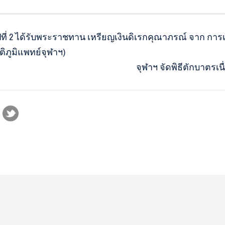
้นปีที่ 2 ได้รับพระราชทาน เหรียญเงินดิเรกคุณาภรณ์ จาก ก
ิภูมิแพทย์จุฬาฯ)
จุฬาฯ จัดพิธีตักบาตรเ