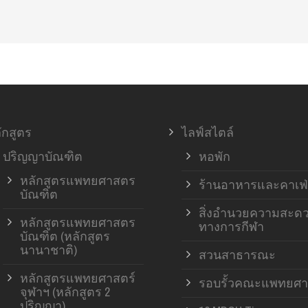
ักสูตร
ไลฟ์สไตล์
ปริญญาบัณฑิต
หอพัก
หลักสูตรแพทยศาสตร
ร้านอาหารและคาเฟ่
บัณฑิต
สิ่งอำนวยความสะด
หลักสูตรแพทยศาสตร
ทางการกีฬา
บัณฑิต (หลักสูตร
นานาชาติ)
สวนสาธารณะ
หลักสูตรแพทยศาสตร์
รอบรั้วคณะแพทยศา
จุฬาฯ (หลักสูตร 2
ปริญญา)