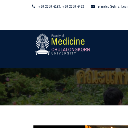
+66 2256 4183, +66 2256 4462
prmdcu@gmail.co