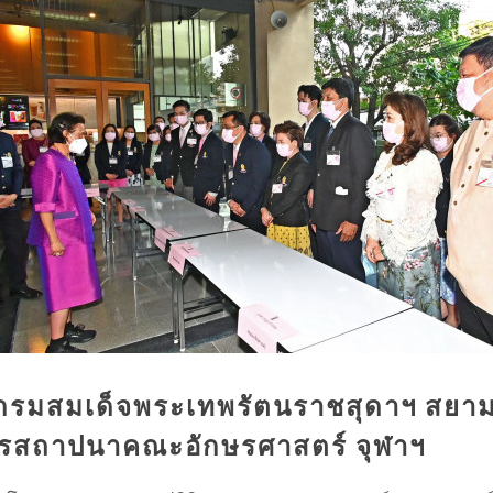
 กรมสมเด็จพระเทพรัตนราชสุดาฯ สยาม
ารสถาปนาคณะอักษรศาสตร์ จุฬาฯ