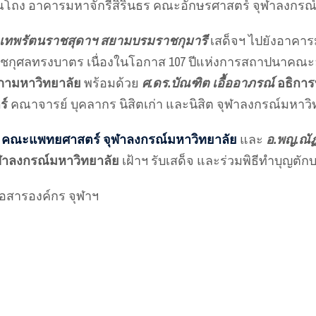
บริเวณโถง อาคารมหาจักรีสิรินธร คณะอักษรศาสตร์ จุฬาลงกร
ะเทพรัตนราชสุดาฯ สยามบรมราชกุมารี
เสด็จฯ ไปยังอาคาร
ชกุศลทรงบาตร เนื่องในโอกาส 107 ปีแห่งการสถาปนาคณะ
ามหาวิทยาลัย
พร้อมด้วย
ศ.ดร.บัณฑิต เอื้ออาภรณ์
อธิการ
ร์
คณาจารย์ บุคลากร นิสิตเก่า และนิสิต จุฬาลงกรณ์มหาวิท
ี
คณะแพทยศาสตร์ จุฬาลงกรณ์มหาวิทยาลัย
และ
อ.พญ.ณัฏ
าลงกรณ์มหาวิทยาลัย
เฝ้าฯ รับเสด็จ และร่วมพิธีทำบุญตั
อสารองค์กร จุฬาฯ