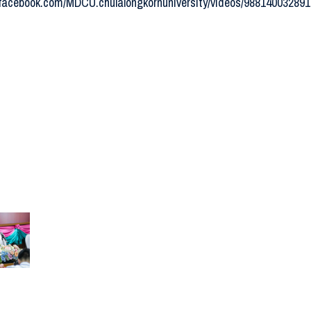
.facebook.com/MDCU.chulalongkornuniversity/videos/98814003289