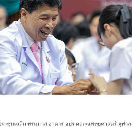
น.: ห้องประชุมเฉลิม พรมมาส อาคาร อปร คณะแพทยศาสตร์ จุฬ