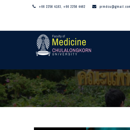
+66 2256 4183, +66 2256 4462
prmdcu@gmail.co