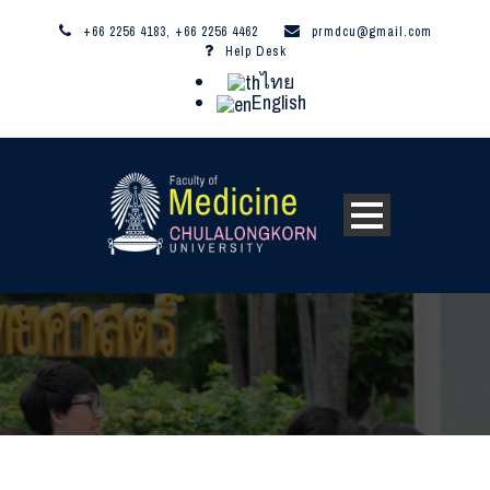
+66 2256 4183, +66 2256 4462
prmdcu@gmail.com
Help Desk
ไทย
English