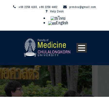
+66 2256 4183, +66 2256 4462
prmdcu@gmail.com
Help Desk
ไทย
English