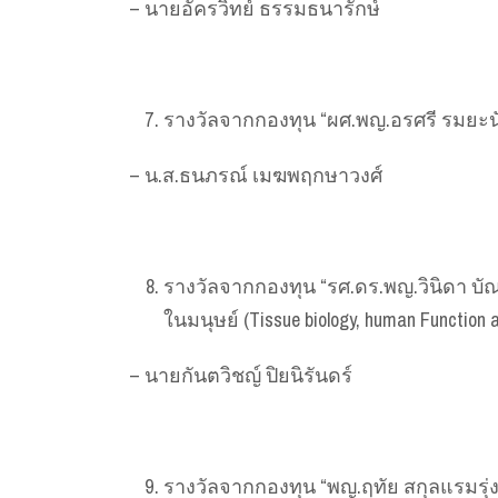
– นายอัครวิทย์ ธรรมธนารักษ์
รางวัลจากกองทุน “ผศ.พญ.อรศรี รมยะนันท
– น.ส.ธนภรณ์ เมฆพฤกษาวงศ์
รางวัลจากกองทุน “รศ.ดร.พญ.วินิดา บั
ในมนุษย์ (Tissue biology, human Function a
– นายกันตวิชญ์ ปิยนิรันดร์
รางวัลจากกองทุน “พญ.ฤทัย สกุลแรมรุ่ง”