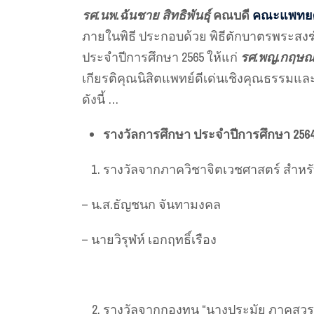
รศ.นพ.ฉันชาย สิทธิพันธุ์
คณบดี
คณะแพทยศา
ภายในพิธี ประกอบด้วย พิธีตักบาตรพระสงฆ
ประจำปีการศึกษา 2565 ให้แก่
รศ.พญ.กฤษณา
เกียรติคุณนิสิตแพทย์ดีเด่นเชิงคุณธรรมแ
ดังนี้ …
รางวัลการศึกษา ประจำปีการศึกษา 256
รางวัลจากภาควิชาจิตเวชศาสตร์ สำหรับน
– น.ส.ธัญชนก จันทามงคล
– นายวิรุฬห์ เอกฤทธิ์เรือง
รางวัลจากกองทุน “นางประมัย ภาคสุวรร