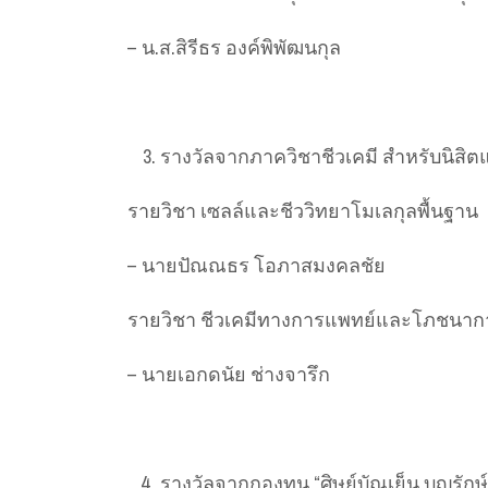
– น.ส.สิรีธร องค์พิพัฒนกุล
รางวัลจากภาควิชาชีวเคมี สำหรับนิสิต
รายวิชา เซลล์และชีววิทยาโมเลกุลพื้นฐาน
– นายปัณณธร โอภาสมงคลชัย
รายวิชา ชีวเคมีทางการแพทย์และโภชนาก
– นายเอกดนัย ช่างจารึก
รางวัลจากกองทุน “ศิษย์บัณเย็น บุญรักษ์