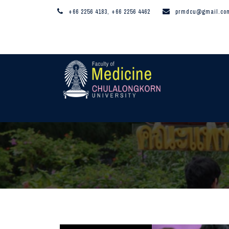
+66 2256 4183, +66 2256 4462
prmdcu@gmail.co