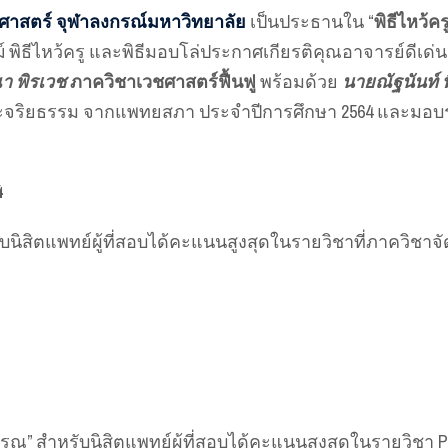
สตร์ จุฬาลงกรณ์มหาวิทยาลัย
เป็นประธานใน “
พิธีไหว้ค
์ พิธีไหว้ครู และพิธีมอบโล่ประกาศเกียรติคุณอาจารย์ด
 พิรเวช
ภาควิชาเวชศาสตร์ฟื้นฟู
พร้อมด้วย
นายณัฐนันท์ 
ละจริยธรรม จากแพทยสภา ประจำปีการศึกษา 2564 และมอบราง
4
ิสิตแพทย์ผู้ที่สอบได้คะแนนสูงสุดในรายวิชาที่ภาควิชาจัดส
ณ” สำหรับนิสิตแพทย์ผู้ที่สอบได้คะแนนสูงสุดในรายวิชา Ps