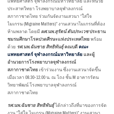
แพทยศาสตร์ จุฬาลงกรณ์มหาวิทยาลัย และหน่วย
ประสาทวิทยา โรงพยาบาลจุฬาลงกรณ์
สภากาชาดไทย ร่วมกันจัดงานเสวนา “ใส่ใจ
ไมเกรน (Migraine Matters)” งานเสวนาไมเกรนที่ต้อง
ห้ามพลาด โดยมี
ผศ.นพ.สุรัตน์ ตันประเวช
ประธาน
ชมรมศึกษาโรคปวดศีรษะแห่งประเทศไทย
พร้อม
ด้วย
รศ.นพ.ฉันชาย สิทธิพันธุ์
คณบดี
คณะ
แพทยศาสตร์ จุฬาลงกรณ์มหาวิทยาลัย
และผู้
อำนวยการโรงพยาบาลจุฬาลงกรณ์
สภากาชาดไทย
เข้าร่วมงาน ซึ่งงานเสวนาจัดขึ้น
เมื่อเวลา 08.30-12.00 น. ณ โถง ชั้น M อาคารรัตน
วิทยาพัฒน์ โรงพยาบาลจุฬาลงกรณ์
สภากาชาดไทย
รศ.นพ.ฉันชาย สิทธิพันธุ์
ได้กล่าวถึงที่มาของการจัด
งาน “ใส่ใจ ไมเกรน (Migraine Matters)” งานเสวนา