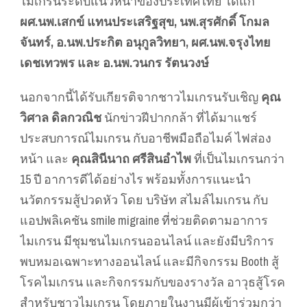
ไมเกรนระดับแนวหน้าของประเทศไทย ได้แก่
ผศ.นพ.เสกข์ แทนประเสริฐสุข, นพ.สุรศักดิ์ โกมล
จันทร์, อ.นพ.ประกิต อนุกูลวิทยา, ผศ.นพ.จรุงไทย
เดชเทวพร และ อ.นพ.วนกร รัตนวงษ์
นอกจากนี้ได้รับเกียรติจากชาวไมเกรนรับเชิญ
คุณ
วิศาล ดิลกวณิช
นักข่าวฝีปากกล้า ที่ได้มาแชร์
ประสบการณ์ไมเกรน กับอาชีพมือถือไมค์ ไฟส่อง
หน้า และ
คุณสินีนาถ ศรีสินอำไพ
ที่เป็นไมเกรนกว่า
15 ปี อาการดีได้อย่างไร พร้อมทั้งการแนะนำ
นวัตกรรมสู้ปวดหัว โดย บริษัท สไมล์ไมเกรน กับ
แอปพลิเคชัน smile migraine ที่ช่วยติดตามอาการ
ไมเกรน มีชุมชนไมเกรนออนไลน์ และยังมีบริการ
พบหมอเฉพาะทางออนไลน์ และมีกิจกรรม Booth สู้
โรคไมเกรน และกิจกรรมกับของรางวัล อาวุธสู้โรค
สำหรับชาวไมเกรน โดยภายในงานมีผู้เข้าร่วมกว่า