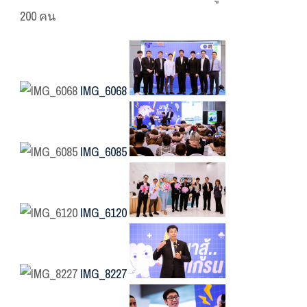
200 คน
IMG_6068
IMG_6085
IMG_6120
IMG_8227