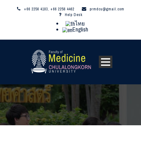
+66 2256 4183, +66 2256 4462
prmdcu@gmail.com
Help Desk
ไทย
English