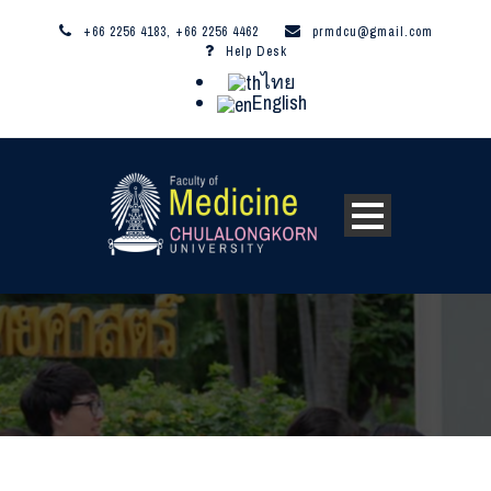
+66 2256 4183, +66 2256 4462
prmdcu@gmail.com
Help Desk
ไทย
English