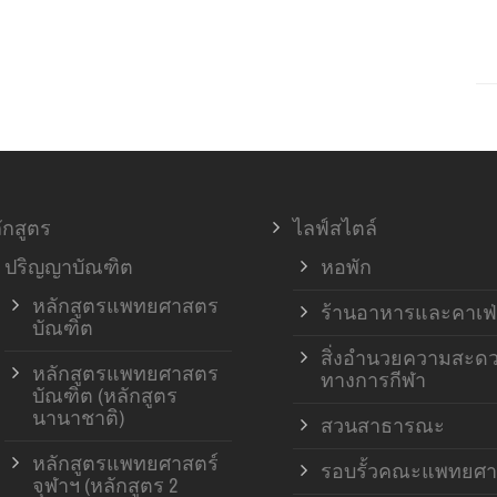
ักสูตร
ไลฟ์สไตล์
ปริญญาบัณฑิต
หอพัก
หลักสูตรแพทยศาสตร
ร้านอาหารและคาเฟ่
บัณฑิต
สิ่งอำนวยความสะด
หลักสูตรแพทยศาสตร
ทางการกีฬา
บัณฑิต (หลักสูตร
นานาชาติ)
สวนสาธารณะ
หลักสูตรแพทยศาสตร์
รอบรั้วคณะแพทยศา
จุฬาฯ (หลักสูตร 2