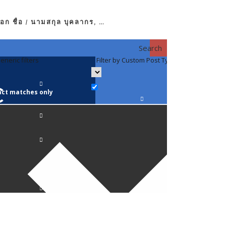
อก ชื่อ / นามสกุล บุคลากร, …
Search
eneric filters
Filter by Custom Post Type
Filter by 
act matches only
คณาจารย์ / 
ภาควิชากาย
ภาควิชากุม
ภาควิชาจักษ
ภาควิชาจิตเ