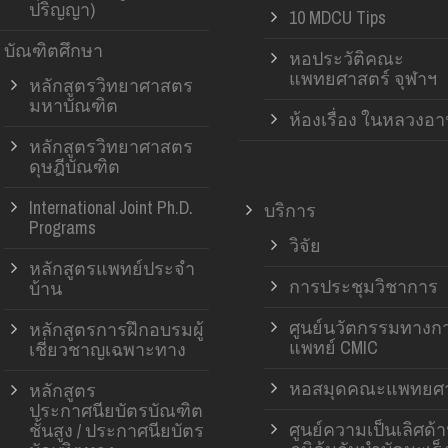
ปริญญา)
10 MDCU Tips
บัณฑิตศึกษา
หอประวัติคณะ
แพทยศาสตร์ จุฬาฯ
หลักสูตรวิทยาศาสตร
มหาบัณฑิต
ห้องเรื่อง ในหลวงอ
หลักสูตรวิทยาศาสตร
ดุษฎีบัณฑิต
International Joint Ph.D.
บริการ
Programs
วิจัย
หลักสูตรแพทย์ประจำ
การประชุมวิชาการ
บ้าน
ศูนย์นวัตกรรมทางก
หลักสูตรการฝึกอบรมผู้
แพทย์ CMIC
เชี่ยวชาญเฉพาะทาง
หอสมุดคณะแพทยศา
หลักสูตร
ประกาศนียบัตรบัณฑิต
ศูนย์ความเป็นเลิศด้
ชั้นสูง / ประกาศนียบัตร