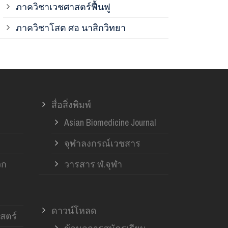
ภาควิชาเวชศาสตร์ฟื้นฟู
ภาควิชาโสต 
ภาควิชาโสต ศอ นาสิกวิทยา
ภาควิชาออร์โ
ภาควิชาอายุ
สื่อสิ่งพิมพ์
ฝ่ายวิจัย ค
Asian Biomedicine Journal
จุฬาลงกรณ์เวชสาร
วก
วารสาร ฬ.จุฬา
ดาวน์โหลด
สตร์