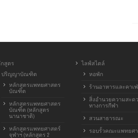
ักสูตร
ไลฟ์สไตล์
ปริญญาบัณฑิต
หอพัก
หลักสูตรแพทยศาสตร
ร้านอาหารและคาเฟ่
บัณฑิต
สิ่งอำนวยความสะด
หลักสูตรแพทยศาสตร
ทางการกีฬา
บัณฑิต (หลักสูตร
นานาชาติ)
สวนสาธารณะ
หลักสูตรแพทยศาสตร์
รอบรั้วคณะแพทยศา
จุฬาฯ (หลักสูตร 2