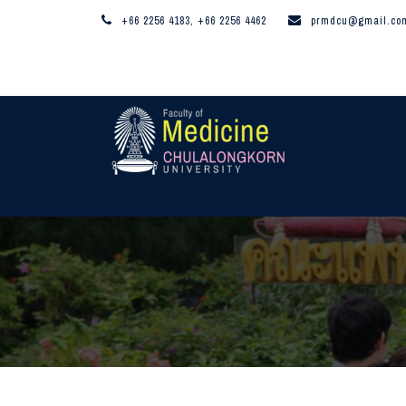
+66 2256 4183, +66 2256 4462
prmdcu@gmail.co