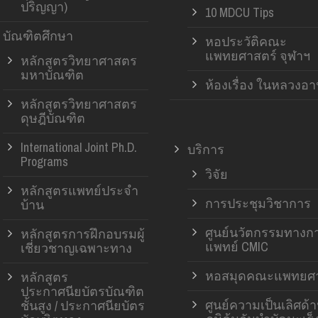
ปริญญา)
10 MDCU Tips
บัณฑิตศึกษา
หอประวัติคณะ
แพทยศาสตร์ จุฬาฯ
หลักสูตรวิทยาศาสตร
มหาบัณฑิต
ห้องเรื่อง ในหลวงอ
หลักสูตรวิทยาศาสตร
ดุษฎีบัณฑิต
International Joint Ph.D.
บริการ
Programs
วิจัย
หลักสูตรแพทย์ประจำ
การประชุมวิชาการ
บ้าน
ศูนย์นวัตกรรมทางก
หลักสูตรการฝึกอบรมผู้
แพทย์ CMIC
เชี่ยวชาญเฉพาะทาง
หอสมุดคณะแพทยศา
หลักสูตร
ประกาศนียบัตรบัณฑิต
ศูนย์ความเป็นเลิศด้
ชั้นสูง / ประกาศนียบัตร