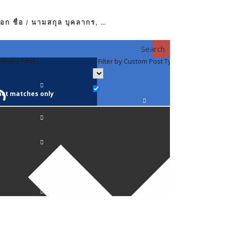
อก ชื่อ / นามสกุล บุคลากร, …
Search
eneric filters
Filter by Custom Post Type
Filter by 
act matches only
คณาจารย์ / 
ภาควิชากาย
ภาควิชากุม
ภาควิชาจักษ
ภาควิชาจิตเ