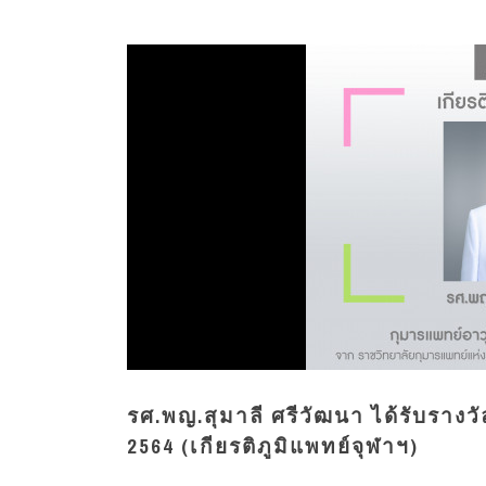
รศ.พญ.สุมาลี ศรีวัฒนา ได้รับรางว
2564 (เกียรติภูมิแพทย์จุฬาฯ)