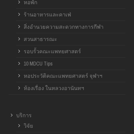
หอพัก
ร้านอาหารและคาเฟ่
สิ่งอำนวยความสะดวกทางการกีฬา
สวนสาธารณะ
รอบรั้วคณะแพทยศาสตร์
10 MDCU Tips
หอประวัติคณะแพทยศาสตร์ จุฬาฯ
ห้องเรื่อง ในหลวงอานันทฯ
บริการ
วิจัย