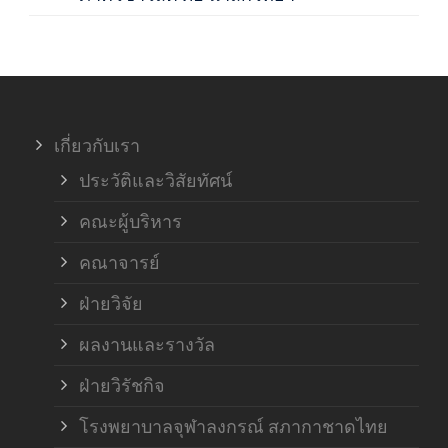
ภาค
ภาค
เกี่ยวกับเรา
ฝ่า
ประวัติและวิสัยทัศน์
คณะผู้บริหาร
คณาจารย์
ฝ่ายวิจัย
ผลงานและรางวัล
ฝ่ายวิรัชกิจ
โรงพยาบาลจุฬาลงกรณ์ สภากาชาดไทย