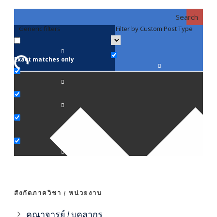
Search
Generic filters
Filter by Custom Post Type
F
Exact matches only
คณา
ภาค
ภาค
ภาค
ภาค
สังกัดภาควิชา / หน่วยงาน
ภาค
คณาจารย์ / บุคลากร