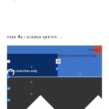
กรอก ชื่อ / นามสกุล บุคลากร, …
Search
Generic filters
Filter by Custom Post Type
F
Exact matches only
คณา
ภาค
ภาค