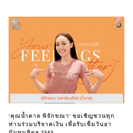
‘คุณน้ำตาล พิจักขณา’ ขอเชิญชวนทุก
ท่านร่วมบริจาคเงิน เพื่อรับเข็มวันอา
นันทมหิดล 2565