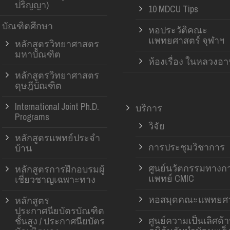
ปริญญา)
10 MDCU Tips
บัณฑิตศึกษา
หอประวัติคณะ
แพทยศาสตร์ จุฬาฯ
หลักสูตรวิทยาศาสตร
มหาบัณฑิต
ห้องเรื่อง ในหลวงอ
หลักสูตรวิทยาศาสตร
ดุษฎีบัณฑิต
International Joint Ph.D.
บริการ
Programs
วิจัย
หลักสูตรแพทย์ประจำ
การประชุมวิชาการ
บ้าน
ศูนย์นวัตกรรมทางก
หลักสูตรการฝึกอบรมผู้
แพทย์ CMIC
เชี่ยวชาญเฉพาะทาง
หอสมุดคณะแพทยศา
หลักสูตร
ประกาศนียบัตรบัณฑิต
ศูนย์ความเป็นเลิศด้
ชั้นสูง / ประกาศนียบัตร