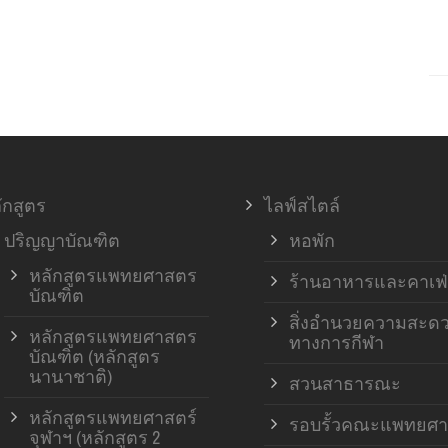
ักสูตร
ไลฟ์สไตล์
ปริญญาบัณฑิต
หอพัก
หลักสูตรแพทยศาสตร
ร้านอาหารและคาเฟ่
บัณฑิต
สิ่งอำนวยความสะด
หลักสูตรแพทยศาสตร
ทางการกีฬา
บัณฑิต (หลักสูตร
นานาชาติ)
สวนสาธารณะ
หลักสูตรแพทยศาสตร์
รอบรั้วคณะแพทยศา
จุฬาฯ (หลักสูตร 2