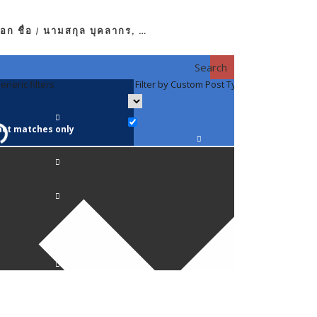
อก ชื่อ / นามสกุล บุคลากร, …
Search
eneric filters
Filter by Custom Post Type
Filter by 
act matches only
คณาจารย์ / 
ภาควิชากาย
ภาควิชากุม
ภาควิชาจักษ
ภาควิชาจิตเ