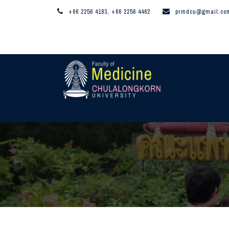
+66 2256 4183, +66 2256 4462
prmdcu@gmail.co