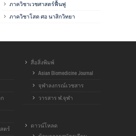
ภาควิชาเวชศาสตร์ฟื้นฟู
ภาควิชาโสต 
ภาควิชาโสต ศอ นาสิกวิทยา
ภาควิชาออร์โ
ภาควิชาอายุ
สื่อสิ่งพิมพ์
ฝ่ายวิจัย ค
Asian Biomedicine Journal
จุฬาลงกรณ์เวชสาร
วก
วารสาร ฬ.จุฬา
ดาวน์โหลด
สตร์