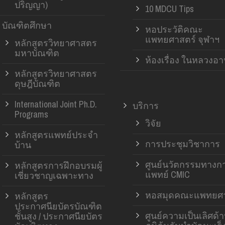
ปริญญา)
10 MDCU Tips
บัณฑิตศึกษา
หอประวัติคณะ
แพทยศาสตร์ จุฬาฯ
หลักสูตรวิทยาศาสตร
มหาบัณฑิต
ห้องเรื่อง ในหลวงอ
หลักสูตรวิทยาศาสตร
ดุษฎีบัณฑิต
International Joint Ph.D.
บริการ
Programs
วิจัย
หลักสูตรแพทย์ประจำ
การประชุมวิชาการ
บ้าน
ศูนย์นวัตกรรมทางก
หลักสูตรการฝึกอบรมผู้
แพทย์ CMIC
เชี่ยวชาญเฉพาะทาง
หอสมุดคณะแพทยศา
หลักสูตร
ประกาศนียบัตรบัณฑิต
ศูนย์ความเป็นเลิศด้
ชั้นสูง / ประกาศนียบัตร