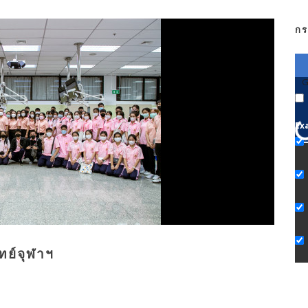
กร
G
Ex
ทย์จุฬาฯ