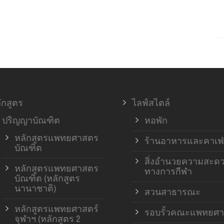
ักสูตร
ไลฟ์สไตล์
ปริญญาบัณฑิต
หอพัก
หลักสูตรแพทยศาสตร
ร้านอาหารและคาเฟ่
บัณฑิต
สิ่งอำนวยความสะด
หลักสูตรแพทยศาสตร
ทางการกีฬา
บัณฑิต (หลักสูตร
นานาชาติ)
สวนสาธารณะ
หลักสูตรแพทยศาสตร์
รอบรั้วคณะแพทยศา
จุฬาฯ (หลักสูตร 2