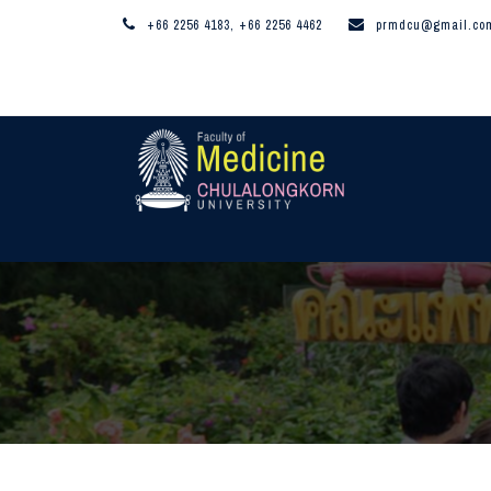
+66 2256 4183, +66 2256 4462
prmdcu@gmail.co