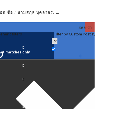
อก ชื่อ / นามสกุล บุคลากร, …
Search
eneric filters
Filter by Custom Post Type
Filter by 
act matches only
คณาจารย์ / 
ภาควิชากาย
ภาควิชากุม
ภาควิชาจักษ
ภาควิชาจิตเ