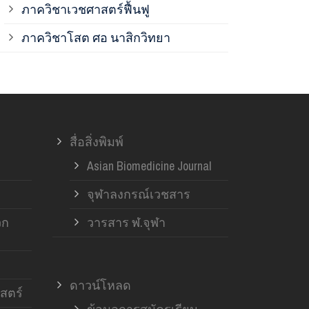
ภาควิชาเวชศาสตร์ฟื้นฟู
ภาควิชาโสต 
ภาควิชาโสต ศอ นาสิกวิทยา
ภาควิชาออร์โ
ภาควิชาอายุ
สื่อสิ่งพิมพ์
ฝ่ายวิจัย ค
Asian Biomedicine Journal
จุฬาลงกรณ์เวชสาร
วก
วารสาร ฬ.จุฬา
ดาวน์โหลด
สตร์