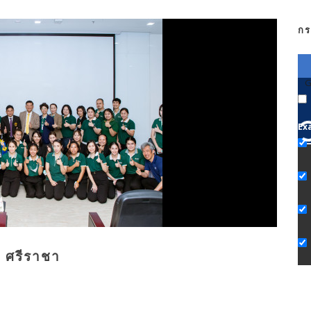
กร
G
Ex
ช ศรีราชา