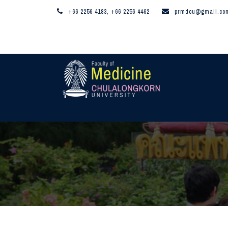
+66 2256 4183, +66 2256 4462
prmdcu@gmail.co