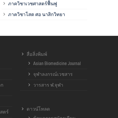
ภาควิชาเวชศาสตร์ฟื้นฟู
ภาควิชาโสต 
ภาควิชาโสต ศอ นาสิกวิทยา
ภาควิชาออร์โ
ภาควิชาอายุ
สื่อสิ่งพิมพ์
ฝ่ายวิจัย ค
Asian Biomedicine Journal
จุฬาลงกรณ์เวชสาร
วก
วารสาร ฬ.จุฬา
ดาวน์โหลด
สตร์