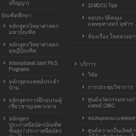
ปริญญา)
10 MDCU Tips
บัณฑิตศึกษา
หอประวัติคณะ
แพทยศาสตร์ จุฬาฯ
หลักสูตรวิทยาศาสตร
มหาบัณฑิต
ห้องเรื่อง ในหลวงอ
หลักสูตรวิทยาศาสตร
ดุษฎีบัณฑิต
International Joint Ph.D.
บริการ
Programs
วิจัย
หลักสูตรแพทย์ประจำ
การประชุมวิชาการ
บ้าน
ศูนย์นวัตกรรมทางก
หลักสูตรการฝึกอบรมผู้
แพทย์ CMIC
เชี่ยวชาญเฉพาะทาง
หอสมุดคณะแพทยศา
หลักสูตร
ประกาศนียบัตรบัณฑิต
ศูนย์ความเป็นเลิศด้
ชั้นสูง / ประกาศนียบัตร