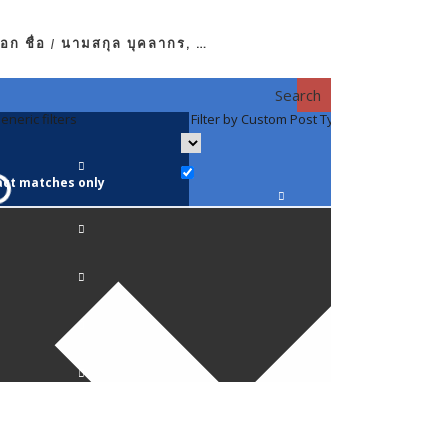
อก ชื่อ / นามสกุล บุคลากร, …
Search
eneric filters
Filter by Custom Post Type
Filter by 
act matches only
คณาจารย์ / 
ภาควิชากาย
ภาควิชากุม
ภาควิชาจักษ
ภาควิชาจิตเ