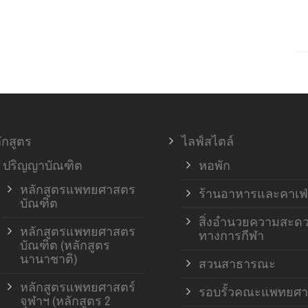
ักสูตร
ไลฟ์สไตล์
ปริญญาบัณฑิต
หอพัก
หลักสูตรแพทยศาสตร
ร้านอาหารและคาเฟ่
บัณฑิต
สิ่งอำนวยความสะด
หลักสูตรแพทยศาสตร
ทางการกีฬา
บัณฑิต (หลักสูตร
นานาชาติ)
สวนสาธารณะ
หลักสูตรแพทยศาสตร์
รอบรั้วคณะแพทยศา
จุฬาฯ (หลักสูตร 2