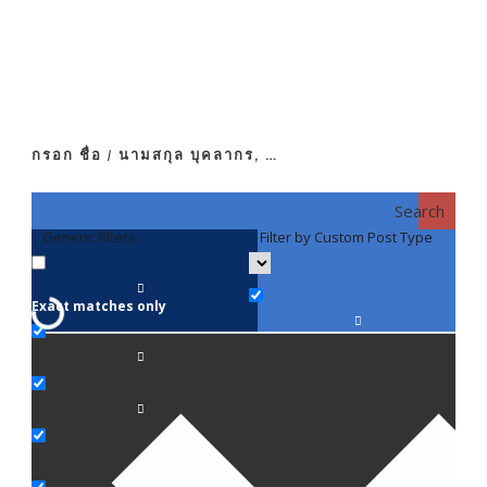
กรอก ชื่อ / นามสกุล บุคลากร, …
Search
Generic filters
Filter by Custom Post Type
F
Exact matches only
คณา
ภาค
ภาค