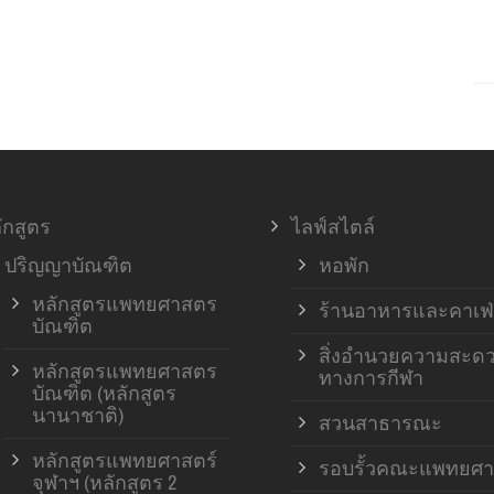
ักสูตร
ไลฟ์สไตล์
ปริญญาบัณฑิต
หอพัก
หลักสูตรแพทยศาสตร
ร้านอาหารและคาเฟ่
บัณฑิต
สิ่งอำนวยความสะด
หลักสูตรแพทยศาสตร
ทางการกีฬา
บัณฑิต (หลักสูตร
นานาชาติ)
สวนสาธารณะ
หลักสูตรแพทยศาสตร์
รอบรั้วคณะแพทยศา
จุฬาฯ (หลักสูตร 2