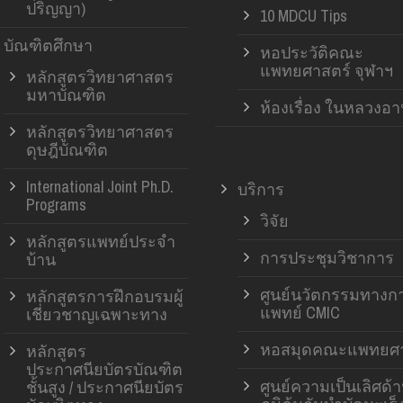
ปริญญา)
10 MDCU Tips
บัณฑิตศึกษา
หอประวัติคณะ
แพทยศาสตร์ จุฬาฯ
หลักสูตรวิทยาศาสตร
มหาบัณฑิต
ห้องเรื่อง ในหลวงอ
หลักสูตรวิทยาศาสตร
ดุษฎีบัณฑิต
International Joint Ph.D.
บริการ
Programs
วิจัย
หลักสูตรแพทย์ประจำ
การประชุมวิชาการ
บ้าน
ศูนย์นวัตกรรมทางก
หลักสูตรการฝึกอบรมผู้
แพทย์ CMIC
เชี่ยวชาญเฉพาะทาง
หอสมุดคณะแพทยศา
หลักสูตร
ประกาศนียบัตรบัณฑิต
ศูนย์ความเป็นเลิศด้
ชั้นสูง / ประกาศนียบัตร