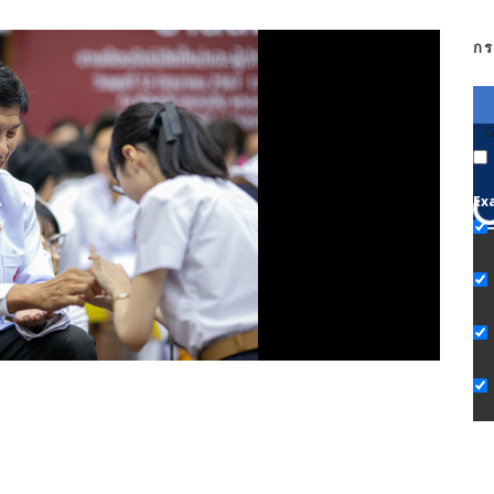
กร
G
Ex