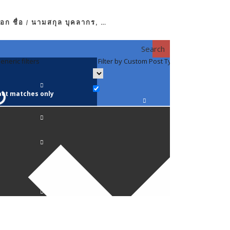
อก ชื่อ / นามสกุล บุคลากร, …
Search
eneric filters
Filter by Custom Post Type
Filter by 
act matches only
คณาจารย์ / 
ภาควิชากาย
ภาควิชากุม
ภาควิชาจักษ
ภาควิชาจิตเ