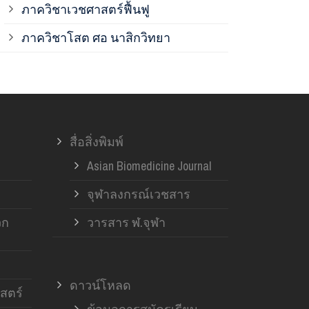
ภาควิชาเวชศาสตร์ฟื้นฟู
ภาควิชาโสต 
ภาควิชาโสต ศอ นาสิกวิทยา
ภาควิชาออร์โ
ภาควิชาอายุ
สื่อสิ่งพิมพ์
ฝ่ายวิจัย ค
Asian Biomedicine Journal
จุฬาลงกรณ์เวชสาร
วก
วารสาร ฬ.จุฬา
ดาวน์โหลด
สตร์