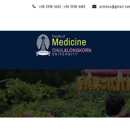
+66 2256 4183, +66 2256 4462
prmdcu@gmail.co