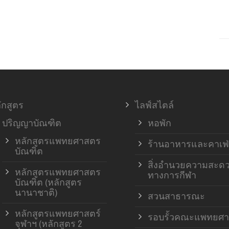
ักสูตร
ไลฟ์สไตล์
ปริญญาบัณฑิต
หอพัก
หลักสูตรแพทยศาสตร
ร้านอาหารและคาเฟ่
บัณฑิต
สิ่งอำนวยความสะด
หลักสูตรแพทยศาสตร
ทางการกีฬา
บัณฑิต (หลักสูตร
นานาชาติ)
สวนสาธารณะ
หลักสูตรแพทยศาสตร์
รอบรั้วคณะแพทยศา
จุฬาฯ (หลักสูตร 2