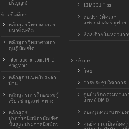
ปริญญา)
10 MDCU Tips
บัณฑิตศึกษา
หอประวัติคณะ
แพทยศาสตร์ จุฬาฯ
หลักสูตรวิทยาศาสตร
มหาบัณฑิต
ห้องเรื่อง ในหลวงอ
หลักสูตรวิทยาศาสตร
ดุษฎีบัณฑิต
International Joint Ph.D.
บริการ
Programs
วิจัย
หลักสูตรแพทย์ประจำ
การประชุมวิชาการ
บ้าน
ศูนย์นวัตกรรมทางก
หลักสูตรการฝึกอบรมผู้
แพทย์ CMIC
เชี่ยวชาญเฉพาะทาง
หอสมุดคณะแพทยศา
หลักสูตร
ประกาศนียบัตรบัณฑิต
ศูนย์ความเป็นเลิศด้
ชั้นสูง / ประกาศนียบัตร