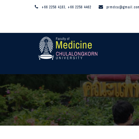
+66 2256 4183, +66 2256 4462
prmdcu@gmail.co