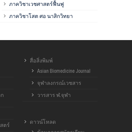
ภาควิชาเวชศาสตร์ฟื้นฟู
ภาควิชาโสต 
ภาควิชาโสต ศอ นาสิกวิทยา
ภาควิชาออร์โ
ภาควิชาอายุ
สื่อสิ่งพิมพ์
ฝ่ายวิจัย ค
Asian Biomedicine Journal
จุฬาลงกรณ์เวชสาร
วก
วารสาร ฬ.จุฬา
ดาวน์โหลด
สตร์