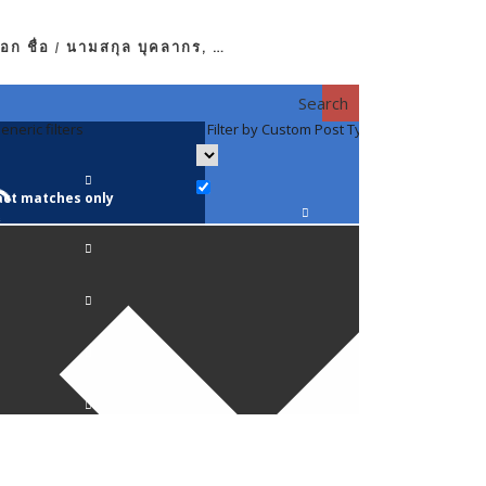
อก ชื่อ / นามสกุล บุคลากร, …
Search
eneric filters
Filter by Custom Post Type
Filter by 
act matches only
คณาจารย์ / 
ภาควิชากาย
ภาควิชากุม
ภาควิชาจักษ
ภาควิชาจิตเ