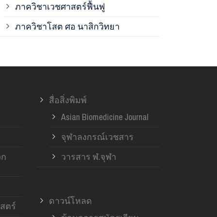
ภาควิชาเวชศาสตร์ฟื้นฟู
ภาควิชาโสต 
ภาควิชาโสต ศอ นาสิกวิทยา
ภาควิชาออร์โ
ภาควิชาอายุ
สื่อสิ่งพิมพ์
ฝ่ายวิจัย ค
Asian Biomedicine Journal
จุฬาลงกรณ์เวชสาร
วก
วารสาร ฬ.จุฬา
ดาวน์โหลด
สตร์