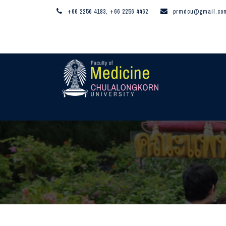
+66 2256 4183, +66 2256 4462
prmdcu@gmail.co