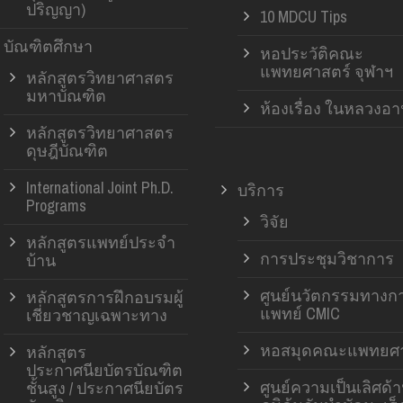
ปริญญา)
10 MDCU Tips
บัณฑิตศึกษา
หอประวัติคณะ
แพทยศาสตร์ จุฬาฯ
หลักสูตรวิทยาศาสตร
มหาบัณฑิต
ห้องเรื่อง ในหลวงอ
หลักสูตรวิทยาศาสตร
ดุษฎีบัณฑิต
International Joint Ph.D.
บริการ
Programs
วิจัย
หลักสูตรแพทย์ประจำ
การประชุมวิชาการ
บ้าน
ศูนย์นวัตกรรมทางก
หลักสูตรการฝึกอบรมผู้
แพทย์ CMIC
เชี่ยวชาญเฉพาะทาง
หอสมุดคณะแพทยศา
หลักสูตร
ประกาศนียบัตรบัณฑิต
ศูนย์ความเป็นเลิศด้
ชั้นสูง / ประกาศนียบัตร