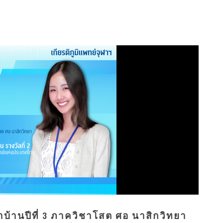
ำบ้านปีที่ 3 ภาควิชาโสต ศอ นาสิกวิทยา