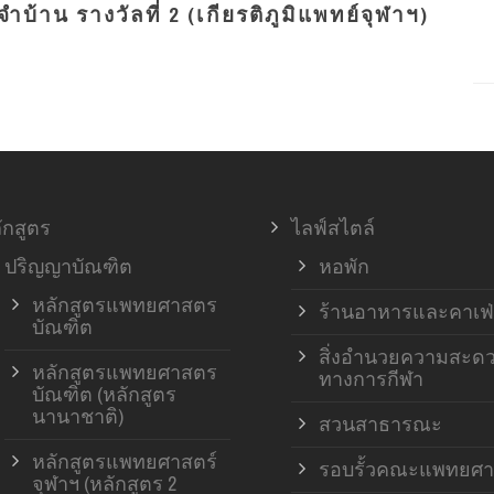
บ้าน รางวัลที่ 2 (เกียรติภูมิแพทย์จุฬาฯ)
ักสูตร
ไลฟ์สไตล์
ปริญญาบัณฑิต
หอพัก
หลักสูตรแพทยศาสตร
ร้านอาหารและคาเฟ่
บัณฑิต
สิ่งอำนวยความสะด
หลักสูตรแพทยศาสตร
ทางการกีฬา
บัณฑิต (หลักสูตร
นานาชาติ)
สวนสาธารณะ
หลักสูตรแพทยศาสตร์
รอบรั้วคณะแพทยศา
จุฬาฯ (หลักสูตร 2