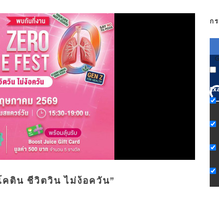
กร
G
Ex
ติน ชีวิตวิน ไม่ง้อควัน”