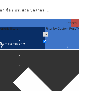
อก ชื่อ / นามสกุล บุคลากร, …
Search
eneric filters
Filter by Custom Post Type
Filter by 
act matches only
คณาจารย์ / 
ภาควิชากาย
ภาควิชากุม
ภาควิชาจักษ
ภาควิชาจิตเ