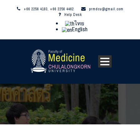
+66 2256 4183, +66 2256 4462
prmdcu@gmail.com
Help Desk
ไทย
English