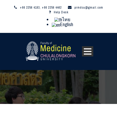
+66 2256 4183, +66 2256 4462
prmdcu@gmail.com
Help Desk
ไทย
English