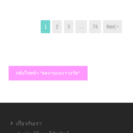
1
2
3
…
74
Next ›
กลับไปหน้า "ผลงานและรางวัล"
เกี่ยวกับเรา