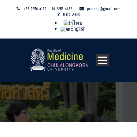
+66 2256 4183, +66 2256 4462
prmdcu@gmail.com
Help Desk
ไทย
English