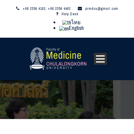
+66 2256 4183, +66 2256 4462
prmdcu@gmail.com
Help Desk
ไทย
English