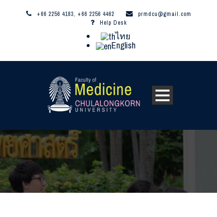
+66 2256 4183, +66 2256 4462
prmdcu@gmail.com
Help Desk
ไทย
English