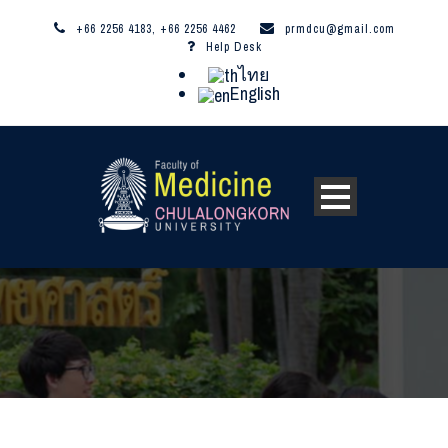
+66 2256 4183, +66 2256 4462
prmdcu@gmail.com
Help Desk
ไทย
English