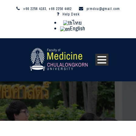
+66 2256 4183, +66 2256 4462
prmdcu@gmail.com
Help Desk
ไทย
English