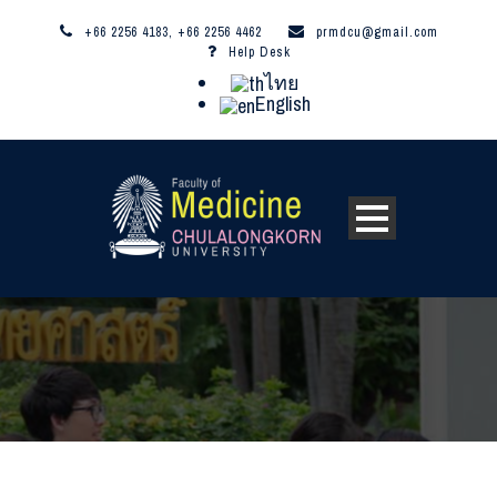
+66 2256 4183, +66 2256 4462
prmdcu@gmail.com
Help Desk
ไทย
English