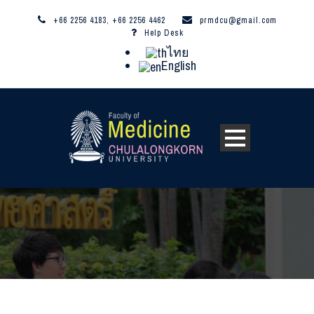
+66 2256 4183, +66 2256 4462
prmdcu@gmail.com
Help Desk
ไทย
English