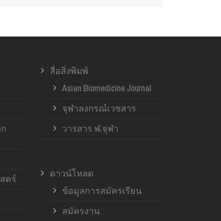
สื่อสิ่งพิมพ์
Asian Biomedicine Journal
จุฬาลงกรณ์เวชสาร
วก
วารสาร ฬ.จุฬา
ดาวน์โหลด
สตร์
ข้อมูลการสมัครเรียน
สมัครงาน