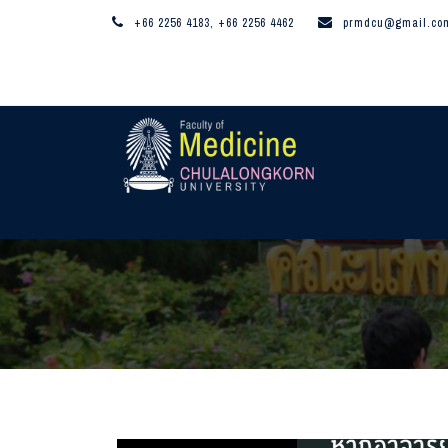
+66 2256 4183, +66 2256 4462
prmdcu@gmail.co