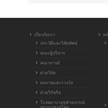
เกี่ยวกับเรา
หล
ประวัติและวิสัยทัศน์
คณะผู้บริหาร
คณาจารย์
ฝ่ายวิจัย
ผลงานและรางวัล
ฝ่ายวิรัชกิจ
โรงพยาบาลจุฬาลงกรณ์
สภากาชาดไทย