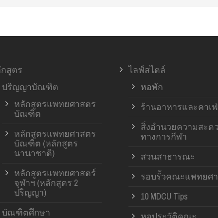
ักสูตร
ไลฟ์สไตล์
ปริญญาบัณฑิต
หอพัก
หลักสูตรแพทยศาสตร
ร้านอาหารและคาเฟ่
บัณฑิต
สิ่งอำนวยความสะด
หลักสูตรแพทยศาสตร
ทางการกีฬา
บัณฑิต (หลักสูตร
นานาชาติ)
สวนสาธารณะ
หลักสูตรแพทยศาสตร์
รอบรั้วคณะแพทยศา
จุฬาฯ (หลักสูตร 2
ปริญญา)
10 MDCU Tips
บัณฑิตศึกษา
หอประวัติคณะ