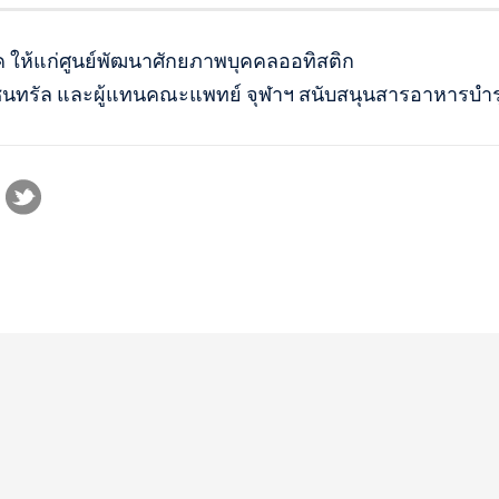
ให้แก่ศูนย์พัฒนาศักยภาพบุคคลออทิสติก
เซ็นทรัล และผู้แทนคณะแพทย์ จุฬาฯ สนับสนุนสารอาหารบำ