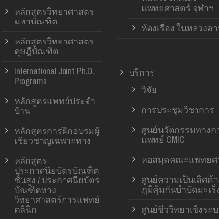
แพทยศาสตร์ จุฬาฯ
หลักสูตรวิทยาศาสตร
มหาบัณฑิต
ห้องเรื่อง ในหลวงอ
หลักสูตรวิทยาศาสตร
ดุษฎีบัณฑิต
International Joint Ph.D.
บริการ
Programs
วิจัย
หลักสูตรแพทย์ประจำ
การประชุมวิชาการ
บ้าน
ศูนย์นวัตกรรมทางก
หลักสูตรการฝึกอบรมผู้
แพทย์ CMIC
เชี่ยวชาญเฉพาะทาง
หอสมุดคณะแพทยศา
หลักสูตร
ประกาศนียบัตรบัณฑิต
ศูนย์ความเป็นเลิศด้
ชั้นสูง / ประกาศนียบัตร
ภูมิคุ้มกันบำบัดมะเร็
บัณฑิตทาง
วิทยาศาสตร์การแพทย์
คลินิก
ศูนย์ชีววิทยาเชิงระ