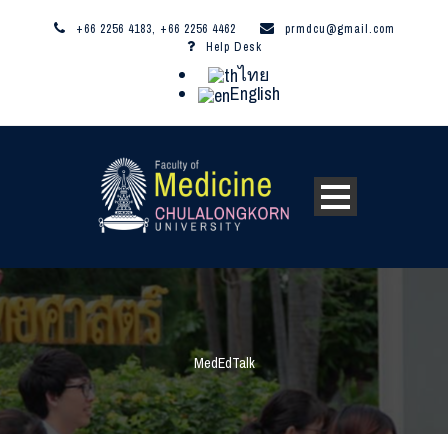
+66 2256 4183, +66 2256 4462
prmdcu@gmail.com
Help Desk
ไทย
English
MedEdTalk