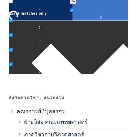
Exact matches only
คณา
ภาค
ภาค
ภาค
ภาค
สังกัดภาควิชา / หน่วยงาน
ภาค
คณาจารย์ / บุคลากร
ฝ่ายวิจัย คณะแพทยศาสตร์
ภาค
ภาควิชากายวิภาคศาสตร์