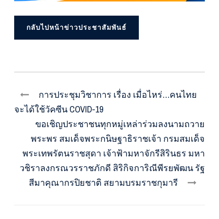
กลับไปหน้าข่าวประชาสัมพันธ์
การประชุมวิชาการ เรื่อง เมื่อไหร่…คนไทย
จะได้ใช้วัคซีน COVID-19
ขอเชิญประชาชนทุกหมู่เหล่าร่วมลงนามถวาย
พระพร สมเด็จพระกนิษฐาธิราชเจ้า กรมสมเด็จ
พระเทพรัตนราชสุดา เจ้าฟ้ามหาจักรีสิรินธร มหา
วชิราลงกรณวรราชภักดี สิริกิจการิณีพีรยพัฒน รัฐ
สีมาคุณากรปิยชาติ สยามบรมราชกุมารี