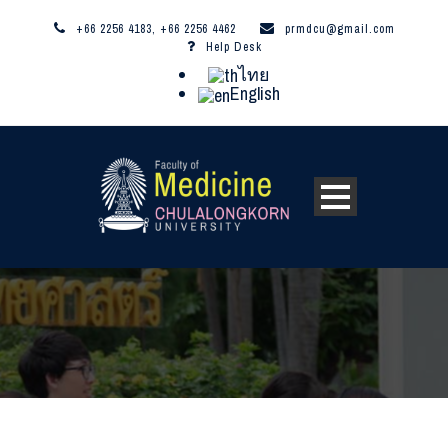
+66 2256 4183, +66 2256 4462
prmdcu@gmail.com
Help Desk
ไทย
English