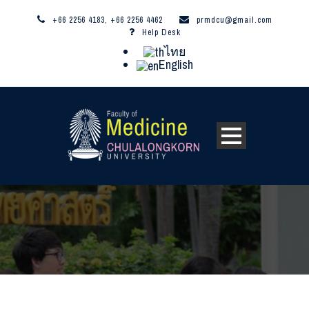
+66 2256 4183, +66 2256 4462
prmdcu@gmail.com
Help Desk
ไทย
English