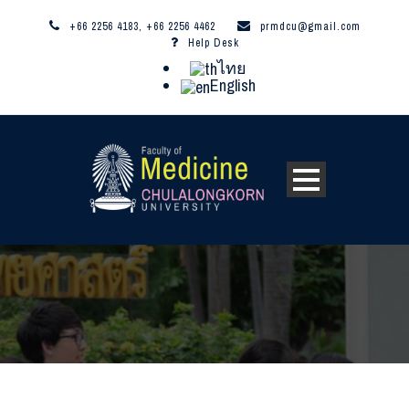
+66 2256 4183, +66 2256 4462
prmdcu@gmail.com
Help Desk
ไทย
English