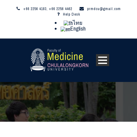
+66 2256 4183, +66 2256 4462
prmdcu@gmail.com
Help Desk
ไทย
English