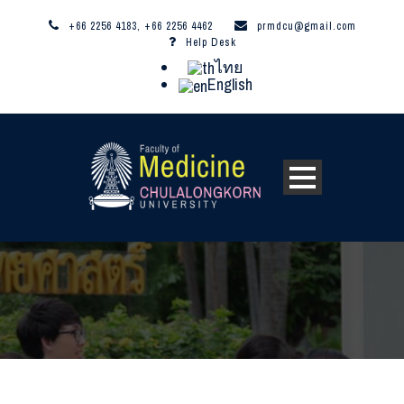
+66 2256 4183, +66 2256 4462
prmdcu@gmail.com
Help Desk
ไทย
English