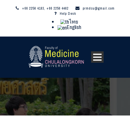
+66 2256 4183, +66 2256 4462
prmdcu@gmail.com
Help Desk
ไทย
English