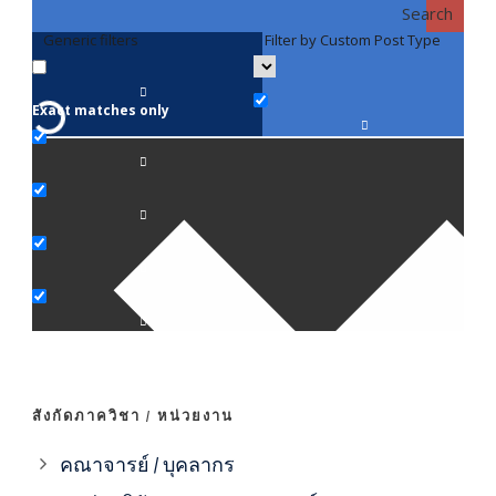
Search
Generic filters
Filter by Custom Post Type
F
Exact matches only
คณา
ภาค
ภาค
ภาค
ภาค
สังกัดภาควิชา / หน่วยงาน
ภาค
คณาจารย์ / บุคลากร