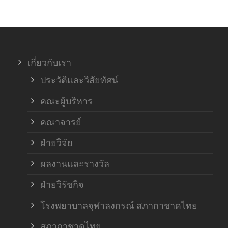
ภาค
ภาค
เกี่ยวกับเรา
ฝ่า
ประวัติและวิสัยทัศน์
คณะผู้บริหาร
คณาจารย์
ฝ่ายวิจัย
ผลงานและรางวัล
ฝ่ายวิรัชกิจ
โรงพยาบาลจุฬาลงกรณ์ สภากาชาดไทย
สภากาชาดไทย