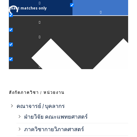
Exact matches only
คณา
ภาค
ภาค
ภาค
ภาค
สังกัดภาควิชา / หน่วยงาน
ภาค
คณาจารย์ / บุคลากร
ฝ่ายวิจัย คณะแพทยศาสตร์
ภาค
ภาควิชากายวิภาคศาสตร์