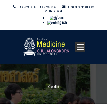
+66 2256 4183, +66 2256 4462
prmdcu@gmail.com
Help Desk
ไทย
English
Covid19