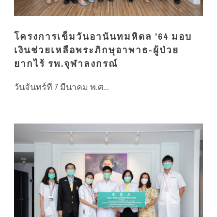
โครงการเข็มวันอานันทมหิดล ’64 มอบ
เงินช่วยเหลือพระภิกษุอาพาธ-ผู้ป่วย
ยากไร้ รพ.จุฬาลงกรณ์
วันจันทร์ที่ 7 มีนาคม พ.ศ...