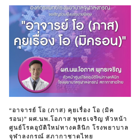
“อาจารย์ โอ (ภาส) คุยเรื่อง โอ (มิค
รอน)” ผศ.นพ.โอภาส พุทธเจริญ หัวหน้า
ศูนย์โรคอุบัติใหม่ทางคลินิก โรงพยาบาล
จุฬาลงกรณ์ สภากาชาดไทย