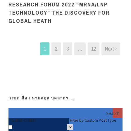
RESEARCH FORUM 2022 “MRNA/LNP
TECHNOLOGY” THE DISCOVERY FOR
GLOBAL HEATH
1
2
3
…
12
Next ›
กรอก ชื่อ / นามสกุล บุคลากร, …
Search
Generic filters
Filter by Custom Post Type
F