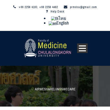
+66 2256 4183, +66 2256 4462
prmdcu@gmail.com
Help Desk
ไทย
English
AIRWESHARELUNGSWECARE