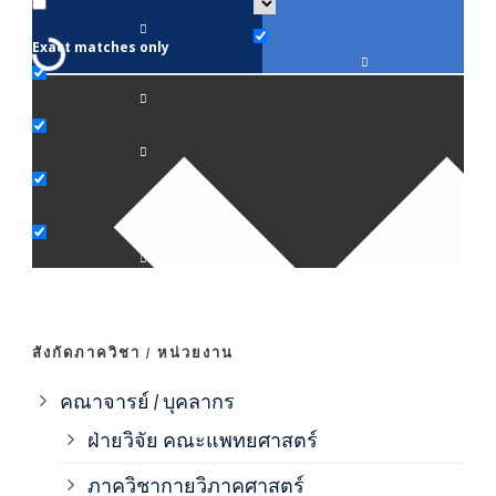
Exact matches only
คณา
ภาค
ภาค
ภาค
ภาค
สังกัดภาควิชา / หน่วยงาน
ภาค
คณาจารย์ / บุคลากร
ฝ่ายวิจัย คณะแพทยศาสตร์
ภาค
ภาควิชากายวิภาคศาสตร์