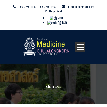
+66 2256 4183, +66 2256 4462
prmdcu@gmail.com
Help Desk
ไทย
English
Chula CRC