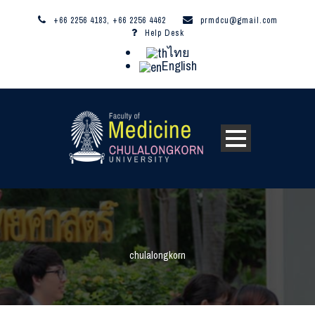
+66 2256 4183, +66 2256 4462
prmdcu@gmail.com
Help Desk
ไทย
English
chulalongkorn