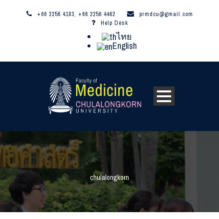
+66 2256 4183, +66 2256 4462
prmdcu@gmail.com
Help Desk
ไทย
English
chulalongkorn