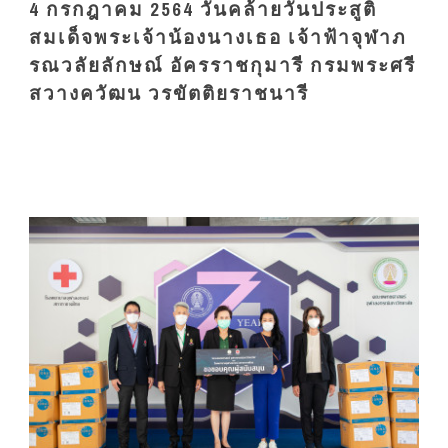
4 กรกฎาคม 2564 วันคล้ายวันประสูติ
สมเด็จพระเจ้าน้องนางเธอ เจ้าฟ้าจุฬาภ
รณวลัยลักษณ์ อัครราชกุมารี กรมพระศรี
สวางควัฒน วรขัตติยราชนารี