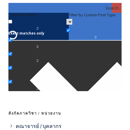
Search
Generic filters
Filter by Custom Post Type
F
Exact matches only
คณา
ภาค
ภาค
ภาค
ภาค
สังกัดภาควิชา / หน่วยงาน
ภาค
คณาจารย์ / บุคลากร