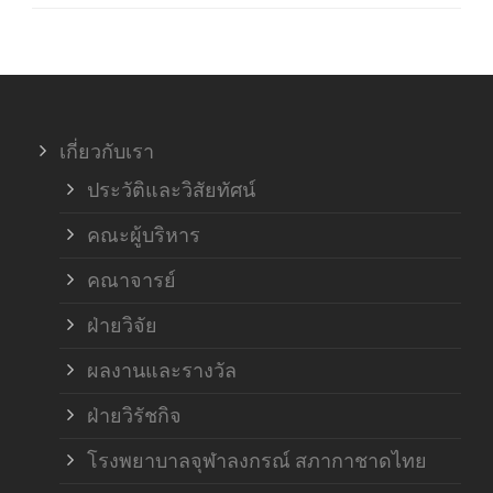
ภาค
ภาค
เกี่ยวกับเรา
ฝ่า
ประวัติและวิสัยทัศน์
คณะผู้บริหาร
คณาจารย์
ฝ่ายวิจัย
ผลงานและรางวัล
ฝ่ายวิรัชกิจ
โรงพยาบาลจุฬาลงกรณ์ สภากาชาดไทย