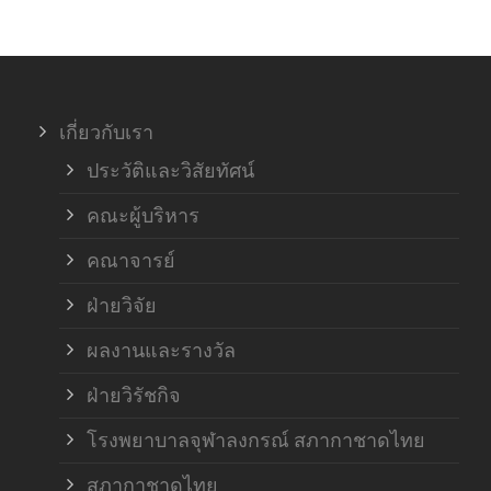
ภาค
ภาค
เกี่ยวกับเรา
ฝ่า
ประวัติและวิสัยทัศน์
คณะผู้บริหาร
คณาจารย์
ฝ่ายวิจัย
ผลงานและรางวัล
ฝ่ายวิรัชกิจ
โรงพยาบาลจุฬาลงกรณ์ สภากาชาดไทย
สภากาชาดไทย