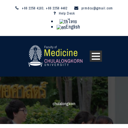
+66 2256 4183, +66 2256 4462
prmdcu@gmail.com
Help Desk
ไทย
English
chulalongkorn