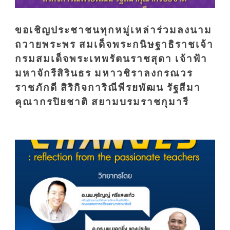
ขอเชิญประชาชนทุกหมู่เหล่าร่วมลงนาม
ถวายพระพร สมเด็จพระกนิษฐาธิราชเจ้า
กรมสมเด็จพระเทพรัตนราชสุดา เจ้าฟ้า
มหาจักรีสิรินธร มหาวชิราลงกรณวร
ราชภักดี สิริกิจการิณีพีรยพัฒน รัฐสีมา
คุณากรปิยชาติ สยามบรมราชกุมารี