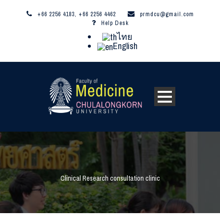
+66 2256 4183, +66 2256 4462
prmdcu@gmail.com
Help Desk
ไทย
English
Clinical Research consultation clinic