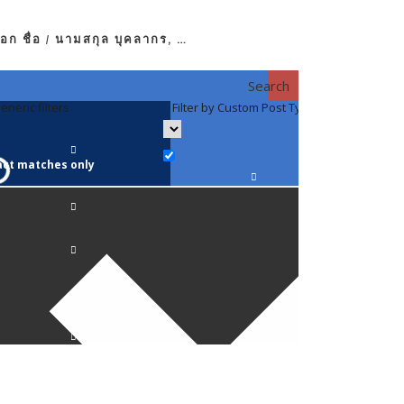
อก ชื่อ / นามสกุล บุคลากร, …
Search
eneric filters
Filter by Custom Post Type
Filter by 
act matches only
คณาจารย์ / 
ภาควิชากาย
ภาควิชากุม
ภาควิชาจักษ
ภาควิชาจิตเ