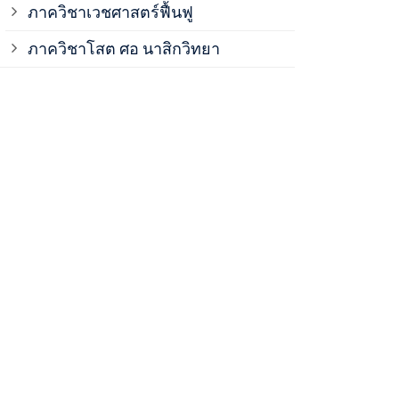
ภาควิชาเวชศาสตร์ฟื้นฟู
ภาควิชาโสต 
ภาควิชาโสต ศอ นาสิกวิทยา
ภาควิชาออร์โ
ภาควิชาอายุ
ฝ่ายวิจัย ค