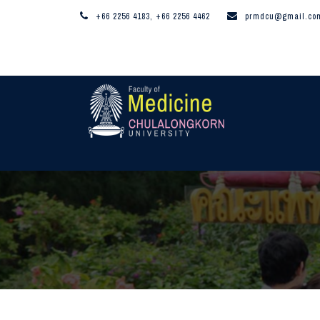
+66 2256 4183, +66 2256 4462
prmdcu@gmail.co