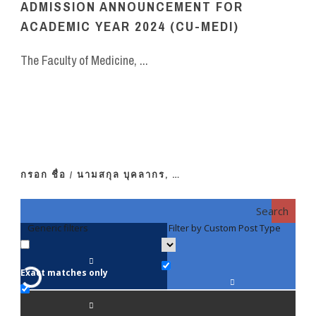
ADMISSION ANNOUNCEMENT FOR
ACADEMIC YEAR 2024 (CU-MEDI)
The Faculty of Medicine, ...
กรอก ชื่อ / นามสกุล บุคลากร, …
Search
Generic filters
Filter by Custom Post Type
F
Exact matches only
คณา